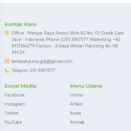
Kontak Kami
Office : Manyar Raya Resort Blok A2 No. 01 Gresik East
Java - Indonesia Phone (031) 3957377 Marketing: +62
8113164279 Factory : Jl Raya Wotan Panceng No 08
KM.34
kelopakdunia.grlji@gmail.com
Telepon:
031 3957377
Sosial Media
Menu Utama
Facebook
Home
Instagram
Artikel
Twitter
Acara
YouTube
Kontak