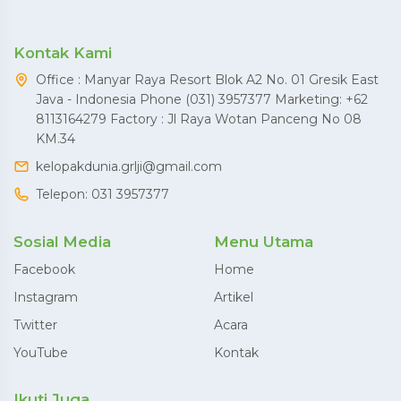
Kontak Kami
Office : Manyar Raya Resort Blok A2 No. 01 Gresik East
Java - Indonesia Phone (031) 3957377 Marketing: +62
8113164279 Factory : Jl Raya Wotan Panceng No 08
KM.34
kelopakdunia.grlji@gmail.com
Telepon:
031 3957377
Sosial Media
Menu Utama
Facebook
Home
Instagram
Artikel
Twitter
Acara
YouTube
Kontak
Ikuti Juga