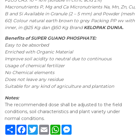
P
2
O
5
CAS: 10 – 16% (soluble in citric acid 2%)
Macronutrients P, Mg and Ca Micronutrients Na, Mn, Zn, Cu,
B and Si Available in Granule (2 – 5 mm) and Powder (mesh
60) Colour natural earth brown to grey Packing PP wv with
inner, in @25 Kg dan @50 Kg Brand
KELOPAK DUNIA.
Benefits of SUPER GUANO PHOSPHATE:
Easy to be absorbed
Enriched with Organic Material
Improve soil acidity to neutral due to continuous
Usage of chemical fertilizer
No Chemical elements
Does not leave any residue
Suitable for any kind of agriculture and plantation
Notes:
The recommended dose shall be adjusted to the field
conditions, soil characteristics and plant variety under
normal conditions.
Sambung
Facebook
Twitter
Email
WhatsApp
Messenger