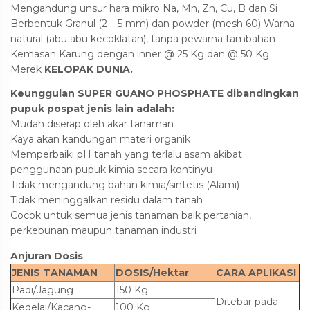
Mengandung unsur hara mikro Na, Mn, Zn, Cu, B dan Si
Berbentuk Granul (2 – 5 mm) dan powder (mesh 60) Warna
natural (abu abu kecoklatan), tanpa pewarna tambahan
Kemasan Karung dengan inner @ 25 Kg dan @ 50 Kg
Merek
KELOPAK DUNIA.
Keunggulan SUPER GUANO PHOSPHATE dibandingkan
pupuk pospat jenis lain adalah:
Mudah diserap oleh akar tanaman
Kaya akan kandungan materi organik
Memperbaiki pH tanah yang terlalu asam akibat
penggunaan pupuk kimia secara kontinyu
Tidak mengandung bahan kimia/sintetis (Alami)
Tidak meninggalkan residu dalam tanah
Cocok untuk semua jenis tanaman baik pertanian,
perkebunan maupun tanaman industri
Anjuran Dosis
JENIS TANAMAN
DOSIS/Hektar
CARA APLIKASI
Padi/Jagung
150 Kg
Ditebar pada
Kedelai/Kacang-
100 Kg