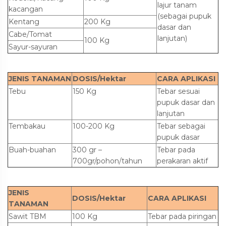
lajur tanam
kacangan
(sebagai pupuk
Kentang
200 Kg
dasar dan
Cabe/Tomat
lanjutan)
100 Kg
Sayur-sayuran
JENIS TANAMAN
DOSIS/Hektar
CARA APLIKASI
Tebu
150 Kg
Tebar sesuai
pupuk dasar dan
lanjutan
Tembakau
100-200 Kg
Tebar sebagai
pupuk dasar
Buah-buahan
300 gr –
Tebar pada
700gr/pohon/tahun
perakaran aktif
JENIS
DOSIS/Hektar
CARA APLIKASI
TANAMAN
Sawit TBM
100 Kg
Tebar pada piringan