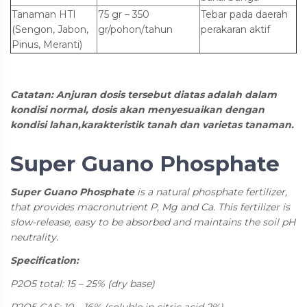
Tanaman HTI
75 gr – 350
Tebar pada daerah
(Sengon, Jabon,
gr/pohon/tahun
perakaran aktif
Pinus, Meranti)
Catatan: Anjuran dosis tersebut diatas adalah dalam
kondisi normal, dosis akan menyesuaikan dengan
kondisi lahan,karakteristik tanah dan varietas tanaman.
Super Guano Phosphate
Super Guano Phosphate
is a natural phosphate fertilizer,
that provides macronutrient P, Mg and Ca. This fertilizer is
slow-release, easy to be absorbed and maintains the soil pH
neutrality.
Specification:
P
2
O
5
total: 15 – 25% (dry base)